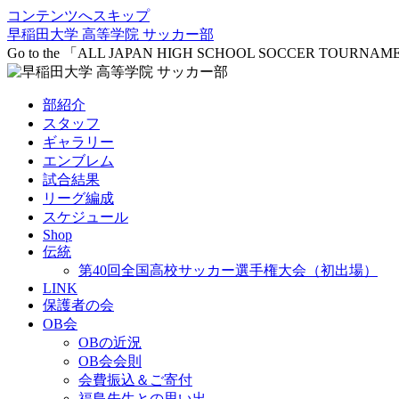
コンテンツへスキップ
早稲田大学 高等学院 サッカー部
Go to the 「ALL JAPAN HIGH SCHOOL SOCCER TOURNA
部紹介
スタッフ
ギャラリー
エンブレム
試合結果
リーグ編成
スケジュール
Shop
伝統
第40回全国高校サッカー選手権大会（初出場）
LINK
保護者の会
OB会
OBの近況
OB会会則
会費振込＆ご寄付
福島先生との思い出