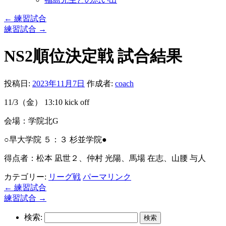
←
練習試合
練習試合
→
NS2順位決定戦 試合結果
投稿日:
2023年11月7日
作成者:
coach
11/3（金） 13:10 kick off
会場：学院北G
○早大学院 ５：３ 杉並学院●
得点者：松本 凪世２、仲村 光陽、馬場 在志、山腰 与人
カテゴリー:
リーグ戦
パーマリンク
←
練習試合
練習試合
→
検索: