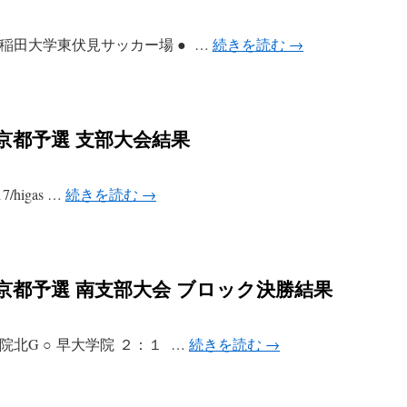
 会場：早稲田大学東伏見サッカー場 ● …
続きを読む
→
東京都予選 支部大会結果
I17/higas …
続きを読む
→
東京都予選 南支部大会 ブロック決勝結果
会場：学院北G ○ 早大学院 ２：１ …
続きを読む
→