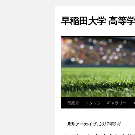
コ
ン
早稲田大学 高等
テ
ン
ツ
へ
ス
キ
ッ
プ
部紹介
スタッフ
ギャラリー
2017年5月
月別アーカイブ: