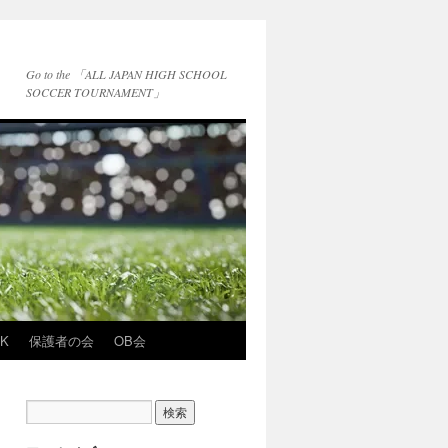
Go to the 「ALL JAPAN HIGH SCHOOL
SOCCER TOURNAMENT」
NK
保護者の会
OB会