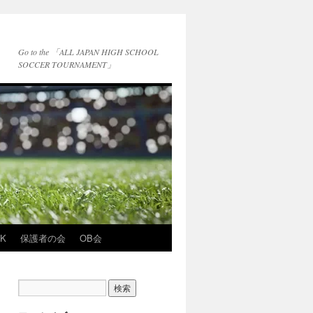
Go to the 「ALL JAPAN HIGH SCHOOL
SOCCER TOURNAMENT」
NK
保護者の会
OB会