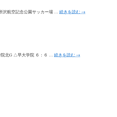
ff 会場：所沢航空記念公園サッカー場 …
続きを読む
→
 会場：学院北G △早大学院 ６：６ …
続きを読む
→