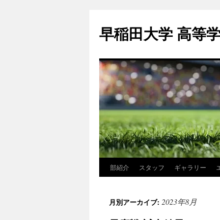
コ
ン
早稲田大学 高等
テ
ン
ツ
へ
ス
キ
ッ
プ
部紹介
スタッフ
ギャラリー
2023年8月
月別アーカイブ: