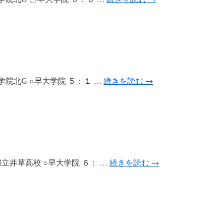
f 会場：学院北G ○早大学院 ５：１ …
続きを読む
→
 会場：都立井草高校 ○早大学院 ６： …
続きを読む
→