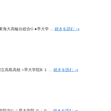
f 会場：東海大高輪台総合G ●早大学 …
続きを読む
→
 会場：都立高島高校 ○早大学院B １ …
続きを読む
→
f 会場：学院北G △早大学院 ０：０ …
続きを読む
→