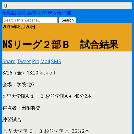
早稲田大学 高等学院 サッカー部
2016年8月26日
NSリーグ２部Ｂ 試合結果
Share
Tweet
Pin
Mail
SMS
8/26（金）13:20 kick off
会場：学院北G
○ 早大学院A １：０ 杉並学院A ● 40分2本
得点者：田附将史
練習試合
△ 早大学院 ３：３ 杉並学院 △ 35分2本