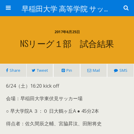
早稲田大学 高等学院 サッカー部
2017年6月25日
NSリーグ１部 試合結果
Share
Tweet
Pin
Mail
SMS
6/24（土）16:20 kick off
会場：早稲田大学東伏見サッカー場
○ 早大学院A ３：０ 日大鶴ヶ丘A ● 45分2本
得点者：佐久間辰之輔、宮脇昇汰、田附将史