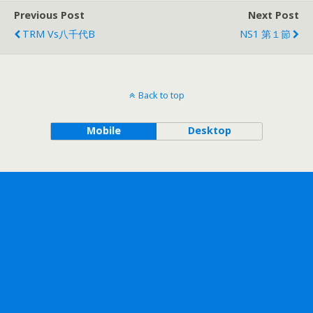
Previous Post
Next Post
TRM Vs八千代B
NS1 第１節
Back to top
Mobile
Desktop