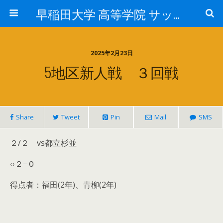
早稲田大学 高等学院 サッカー部
2025年2月23日
5地区新人戦 ３回戦
Share
Tweet
Pin
Mail
SMS
２/２ vs都立杉並
○２−０
得点者：福田(2年)、青柳(2年)