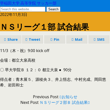
早稲田大学 高等学院 サッカー部
2022年11月3日
ＮＳリーグ１部 試合結果
Share
Tweet
Pin
Mail
SMS
11/3（木・祝）9:00 kick off
会場：都立大泉高校
〇 早大学院Ｂ １２：０ 都立大泉 ● 90分
得点者：青木展５、源稜央３、井上悟志、中村光成、岡田悠
希、岩田和士
Previous Post
お知らせ
Next Post
ＮＳリーグ２部Ｂ 試合結果