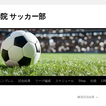
学院 サッカー部
エンブレム
試合結果
リーグ編成
スケジュール
Shop
伝統
LI
練習試合結果
→