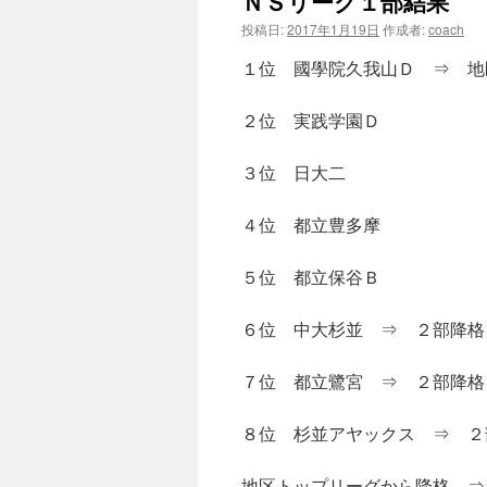
ＮＳリーグ１部結果
投稿日:
2017年1月19日
作成者:
coach
１位 國學院久我山Ｄ ⇒ 地
２位 実践学園Ｄ
３位 日大二
４位 都立豊多摩
５位 都立保谷Ｂ
６位 中大杉並 ⇒ ２部降格
７位 都立鷺宮 ⇒ ２部降格
８位 杉並アヤックス ⇒ ２
地区トップリーグから降格 ⇒