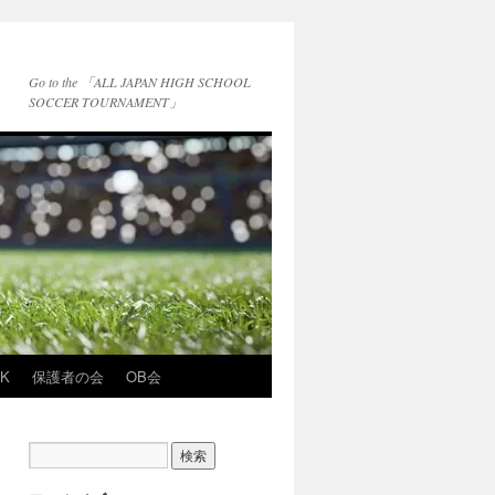
Go to the 「ALL JAPAN HIGH SCHOOL
SOCCER TOURNAMENT」
NK
保護者の会
OB会