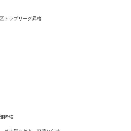
区トップリーグ昇格
部降格
 日大鶴ヶ丘Ａ、杉並ソシオ