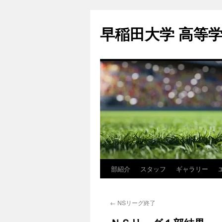
コ
ン
早稲田大学 高等
テ
ン
ツ
へ
ス
キ
ッ
プ
部紹介
スタッフ
ギャラリー
←
NSリーグ終了