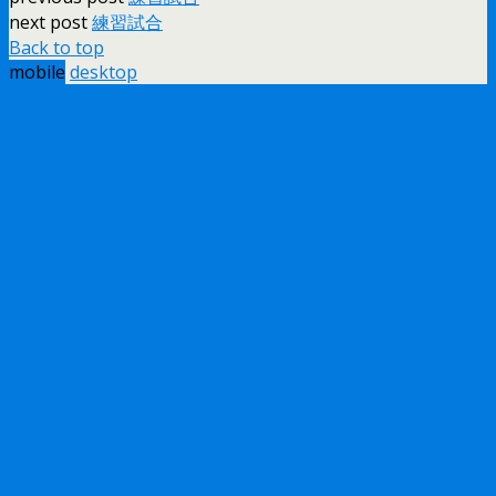
next post
練習試合
Back to top
mobile
desktop