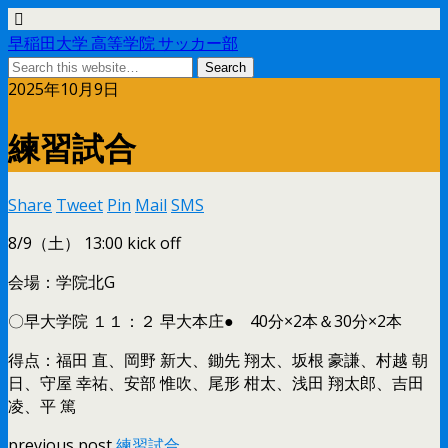
早稲田大学 高等学院 サッカー部
2025年10月9日
練習試合
Share
Tweet
Pin
Mail
SMS
8/9（土） 13:00 kick off
会場：学院北G
〇早大学院 １１：２ 早大本庄● 40分×2本＆30分×2本
得点：福田 直、岡野 新大、鋤先 翔太、坂根 豪謙、村越 朝
日、守屋 幸祐、安部 惟吹、尾形 柑太、浅田 翔太郎、吉田
凌、平 篤
previous post
練習試合