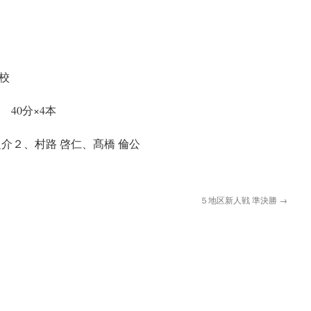
校
 40分×4本
介２、村路 啓仁、髙橋 倫公
５地区新人戦 準決勝
→