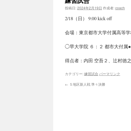
練習試合
投稿日:
2024年2月19日
作成者:
coach
2/18（日） 9:00 kick off
会場：東京都市大学付属高等学
◯早大学院 ６：２ 都市大付属●
得点者：内田 空吾２、辻村徳之
カテゴリー:
練習試合
パーマリンク
←
５地区新人戦 準々決勝