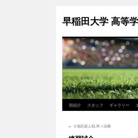
コ
ン
早稲田大学 高等
テ
ン
ツ
へ
ス
キ
ッ
プ
部紹介
スタッフ
ギャラリー
←
５地区新人戦 準々決勝