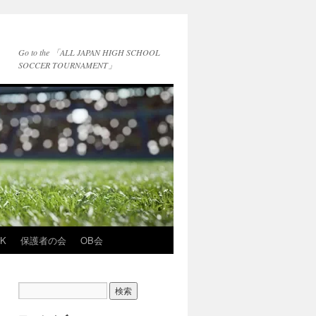
Go to the 「ALL JAPAN HIGH SCHOOL
SOCCER TOURNAMENT」
NK
保護者の会
OB会