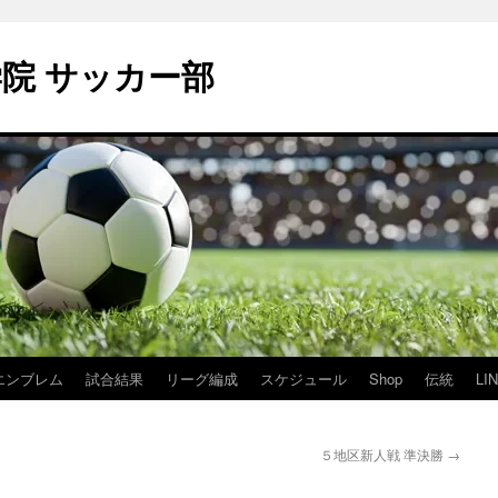
学院 サッカー部
エンブレム
試合結果
リーグ編成
スケジュール
Shop
伝統
LI
５地区新人戦 準決勝
→