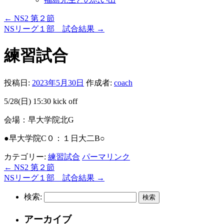
←
NS2 第２節
NSリーグ１部 試合結果
→
練習試合
投稿日:
2023年5月30日
作成者:
coach
5/28(日) 15:30 kick off
会場：早大学院北G
●早大学院C０：１日大二B○
カテゴリー:
練習試合
パーマリンク
←
NS2 第２節
NSリーグ１部 試合結果
→
検索:
アーカイブ