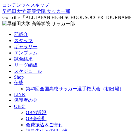
コンテンツへスキップ
早稲田大学 高等学院 サッカー部
Go to the 「ALL JAPAN HIGH SCHOOL SOCCER TOURNA
部紹介
スタッフ
ギャラリー
エンブレム
試合結果
リーグ編成
スケジュール
Shop
伝統
第40回全国高校サッカー選手権大会（初出場）
LINK
保護者の会
OB会
OBの近況
OB会会則
会費振込＆ご寄付
福島先生との思い出