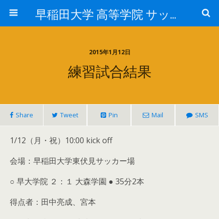
早稲田大学 高等学院 サッカー部
2015年1月12日
練習試合結果
Share
Tweet
Pin
Mail
SMS
1/12（月・祝）10:00 kick off
会場：早稲田大学東伏見サッカー場
○ 早大学院 ２：１ 大森学園 ● 35分2本
得点者：田中亮成、宮本