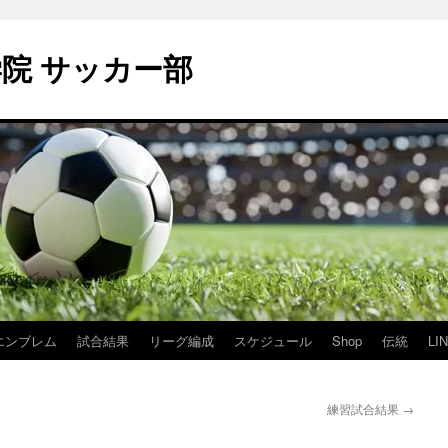
学院 サッカー部
エンブレム
試合結果
リーグ編成
スケジュール
Shop
伝統
LI
練習試合結果
→