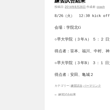
練習試合結果
投稿日:
2014年8月26日
作成者:
coach
8/26（火） 12:30 kick off
会場：学院北G
○早大学院（３年A） ５：２ 日大
得点者：笹本、福川、中村、神
○早大学院（３年B） ３：１ 日大
得点者：安田、亀城２
カテゴリー:
練習試合
パーマリンク
←
練習試合結果