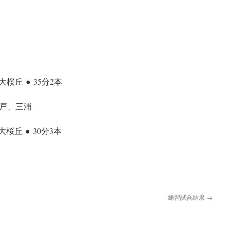
桜丘 ● 35分2本
戸、三浦
桜丘 ● 30分3本
練習試合結果
→