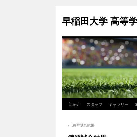
コ
ン
早稲田大学 高等
テ
ン
ツ
へ
ス
キ
ッ
プ
部紹介
スタッフ
ギャラリー
←
練習試合結果