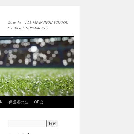
Go to the 「ALL JAPAN HIGH SCHOOL
SOCCER TOURNAMENT」
NK
保護者の会
OB会