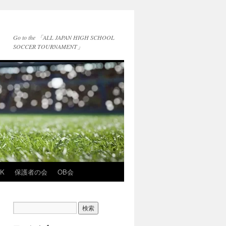
Go to the 「ALL JAPAN HIGH SCHOOL
SOCCER TOURNAMENT」
NK
保護者の会
OB会