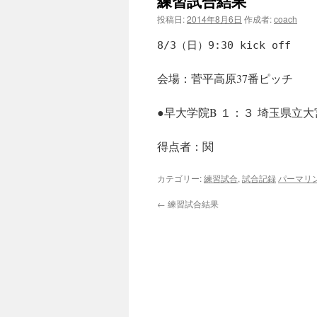
練習試合結果
投稿日:
2014年8月6日
作成者:
coach
8/3（日）9:30 kick off
会場：菅平高原37番ピッチ
●早大学院B １：３ 埼玉県立大宮
得点者：関
カテゴリー:
練習試合
,
試合記録
パーマリ
←
練習試合結果