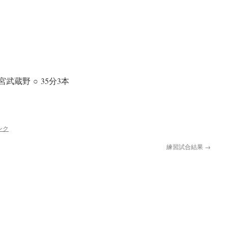
武蔵野 ○ 35分3本
ンク
練習試合結果
→