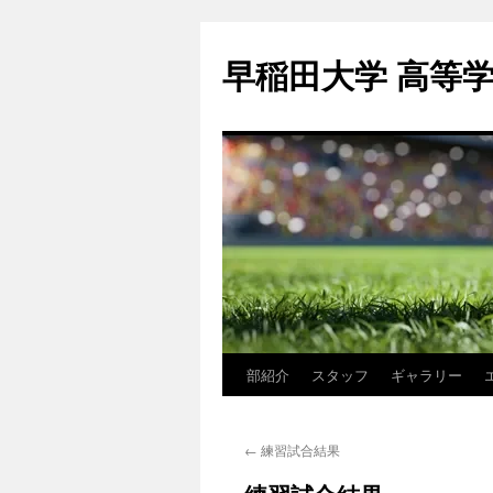
コ
ン
早稲田大学 高等
テ
ン
ツ
へ
ス
キ
ッ
プ
部紹介
スタッフ
ギャラリー
←
練習試合結果