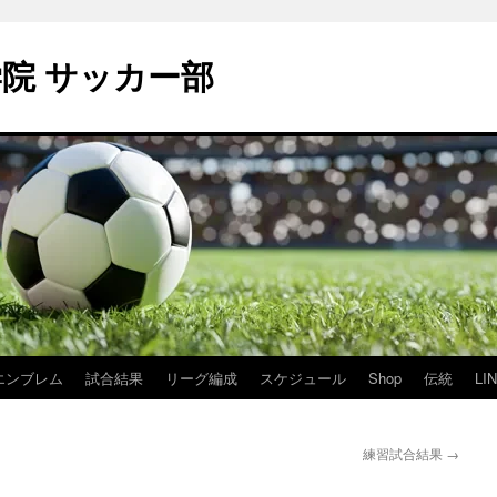
学院 サッカー部
エンブレム
試合結果
リーグ編成
スケジュール
Shop
伝統
LI
練習試合結果
→