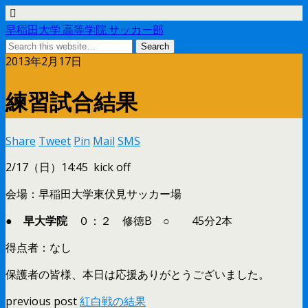
早稲田大学 高等学院 サッカー部
2013年2月17日
練習試合結果
Share
Tweet
Pin
Mail
SMS
2/17（日）14:45 kick off
会場：早稲田大学東伏見サッカー場
●
早大学院
０：２ 修徳B ○ 45分2本
得点者：なし
保護者の皆様、本日は応援ありがとうございました。
previous post
紅白戦の結果