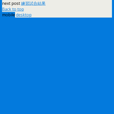
next post
練習試合結果
Back to top
mobile
desktop