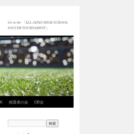
Go to the 「ALL JAPAN HIGH SCHOOL
SOCCER TOURNAMENT」
NK
保護者の会
OB会