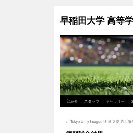
コ
ン
早稲田大学 高等
テ
ン
ツ
へ
ス
キ
ッ
プ
部紹介
スタッフ
ギャラリー
←
Tokyo Unity League U-16 ２部 第４