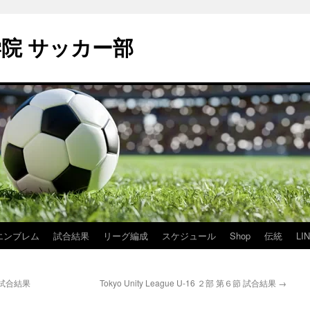
学院 サッカー部
エンブレム
試合結果
リーグ編成
スケジュール
Shop
伝統
LI
節 試合結果
Tokyo Unity League U-16 ２部 第６節 試合結果
→