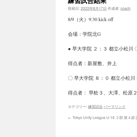
練習試合結果
投稿日:
2022年8月17日
作成者:
coach
8/9（火）9:30 kick off
会場：学院北G
● 早大学院 ２：３ 都立小松川 〇
得点者：新屋敷、井上
〇 早大学院 ８：０ 都立小松川 ●
得点者： 早舩３、大澤、松原２
カテゴリー:
練習試合
パーマリンク
←
Tokyo Unity League U-16 ２部 第４