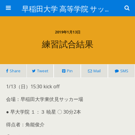
早稲田大学 高等学院 サッカー部
2019年1月13日
練習試合結果
Share
Tweet
Pin
Mail
SMS
1/13（日）15:30 kick off
会場：早稲田大学東伏見サッカー場
● 早大学院 １：３ 暁星 〇 30分2本
得点者：角能俊介