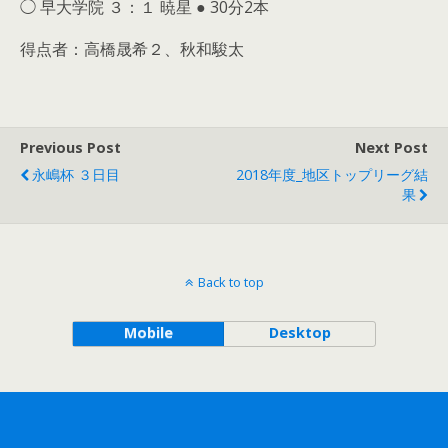
◯ 早大学院 ３：１ 暁星 ● 30分2本
得点者：高橋晟希２、秋和駿太
Previous Post
Next Post
永嶋杯 ３日目
2018年度_地区トップリーグ結
果
Back to top
Mobile
Desktop