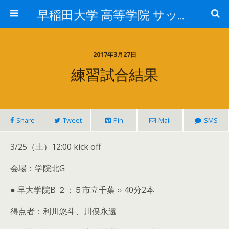
早稲田大学 高等学院 サッカー部
2017年3月27日
練習試合結果
Share
Tweet
Pin
Mail
SMS
3/25（土）12:00 kick off
会場：学院北G
● 早大学院B ２：５市立千葉 ○ 40分2本
得点者：利川悠斗、川俣永遠