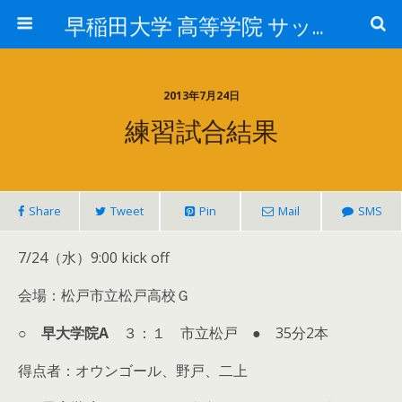
早稲田大学 高等学院 サッカー部
2013年7月24日
練習試合結果
Share
Tweet
Pin
Mail
SMS
7/24（水）9:00 kick off
会場：松戸市立松戸高校Ｇ
○
早大学院A
３：１ 市立松戸 ● 35分2本
得点者：オウンゴール、野戸、二上