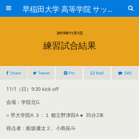
早稲田大学 高等学院 サッカー部
2015年11月1日
練習試合結果
Share
Tweet
Pin
Mail
SMS
11/1（日）9:30 kick off
会場：学院北G
○ 早大学院A ３：１ 都立野津田A ● 35分2本
得点者：船坂優太２、小島拓斗