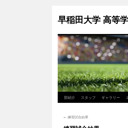
コ
ン
早稲田大学 高等
テ
ン
ツ
へ
ス
キ
ッ
プ
部紹介
スタッフ
ギャラリー
←
練習試合結果