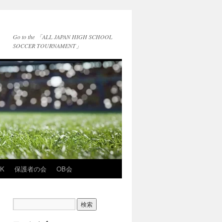
Go to the 「ALL JAPAN HIGH SCHOOL
SOCCER TOURNAMENT」
NK
保護者の会
OB会