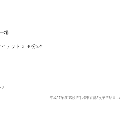
ー場
イテッド ○ 40分2本
ンク
平成27年度 高校選手権東京都2次予選結果
→