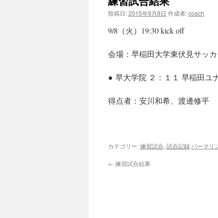
練習試合結果
投稿日:
2015年9月8日
作成者:
coach
9/8（火）19:30 kick off
会場：早稲田大学東伏見サッカ
● 早大学院 ２：１１ 早稲田ユナ
得点者：安川和希、渡邊修平
カテゴリー:
練習試合
,
試合記録
パーマリ
←
練習試合結果