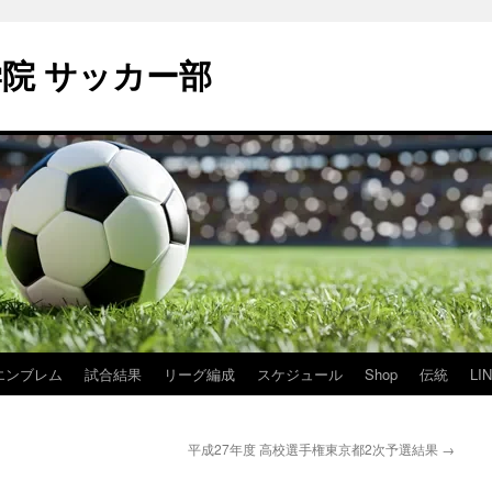
学院 サッカー部
エンブレム
試合結果
リーグ編成
スケジュール
Shop
伝統
LI
平成27年度 高校選手権東京都2次予選結果
→