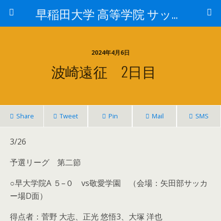
早稲田大学 高等学院 サッカー部
2024年4月6日
波崎遠征 2日目
Share
Tweet
Pin
Mail
SMS
3/26
予選リーグ 第二節
○早大学院A ５–０ vs敬愛学園 （会場：矢田部サッカ
ー場D面）
得点者：菅野 大志、正光 悠悟3、大塚 洋也