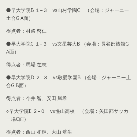
⚫️早大学院B １–３ vs山村学園C （会場：ジャーニー
土合G A面）
得点者：村路 啓仁
⚫️早大学院C １–３ vs文星芸大B （会場：長谷部旅館G
A面）
得点者：馬場 在志
⚫️早大学院D ２–３ vs敬愛学園B （会場：ジャーニー土
合G B面）
得点者：今井 智、安田 凰希
○早大学院E ２–０ vs惺山高校 （会場：矢田部サッカ
ー場C面）
得点者：西山 和輝、大山 航生