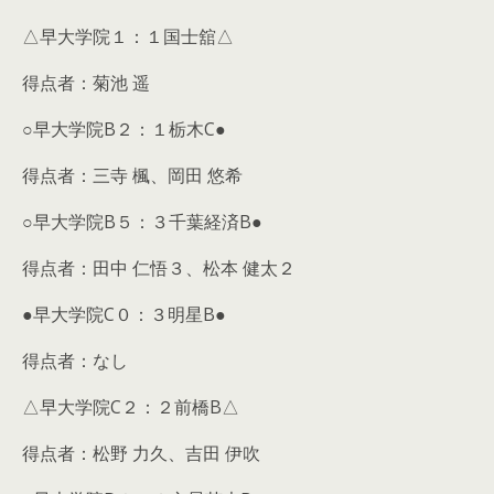
△早大学院１：１国士舘△
得点者：菊池 遥
○早大学院B２：１栃木C●
得点者：三寺 楓、岡田 悠希
○早大学院B５：３千葉経済B●
得点者：田中 仁悟３、松本 健太２
●早大学院C０：３明星B●
得点者：なし
△早大学院C２：２前橋B△
得点者：松野 力久、吉田 伊吹