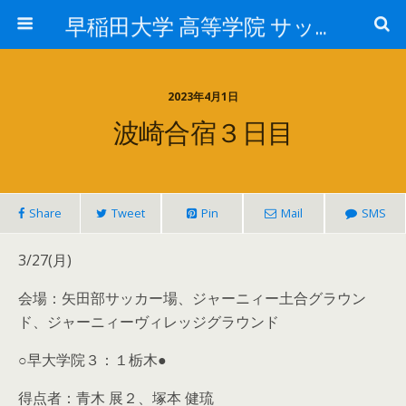
早稲田大学 高等学院 サッカー部
2023年4月1日
波崎合宿３日目
Share
Tweet
Pin
Mail
SMS
3/27(月)
会場：矢田部サッカー場、ジャーニィー土合グラウン
ド、ジャーニィーヴィレッジグラウンド
○早大学院３：１栃木●
得点者：青木 展２、塚本 健琉