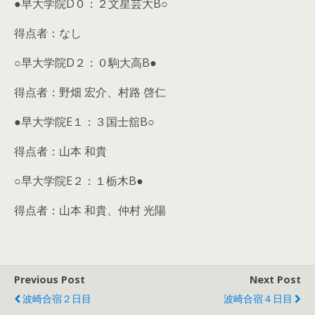
●早大学院D０：２文星芸大B○
得点者：なし
○早大学院D２：０駒大高B●
得点者：野畑 宏介、村路 啓仁
●早大学院E１：３国士舘B○
得点者：山本 和貴
○早大学院E２：１栃木B●
得点者：山本 和貴、仲村 光陽
Previous Post
Next Post
波崎合宿２日目
波崎合宿４日目