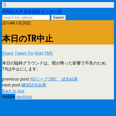
早稲田大学 高等学院 サッカー部
2014年1月26日
本日のTR中止
Share
Tweet
Pin
Mail
SMS
本日の臨時グラウンドは、雨が降った影響で不良のため、
TRは中止にします。
previous post
NSリーグ2部C 試合結果
next post
練習試合結果
Back to top
mobile
desktop