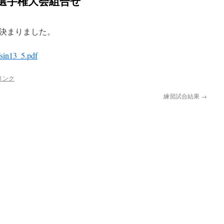
人選手権大会組合せ
決まりました。
/sin13_5.pdf
リンク
練習試合結果
→