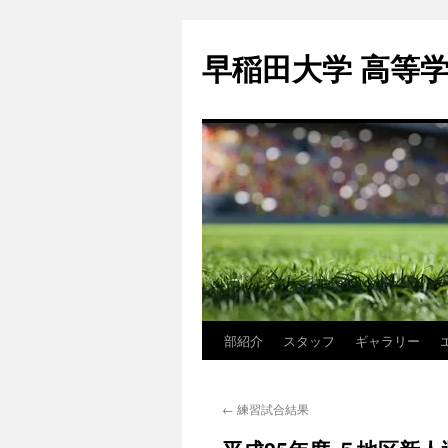
コ
ン
早稲田大学 高等
テ
ン
ツ
へ
ス
キ
ッ
プ
部紹介
スタッフ
ギャラリー
←
練習試合結果