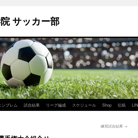
学院 サッカー部
エンブレム
試合結果
リーグ編成
スケジュール
Shop
伝統
LI
練習試合結果
→