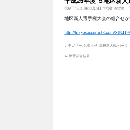
平成25年度 ５地区新
投稿日:
2013年11月5日
作成者:
admin
地区新人選手権大会の組合せが
http://tokyosoccer-u18.com/SINJ13
カテゴリー:
お知らせ
,
高校新人戦
パーマ
←
練習試合結果