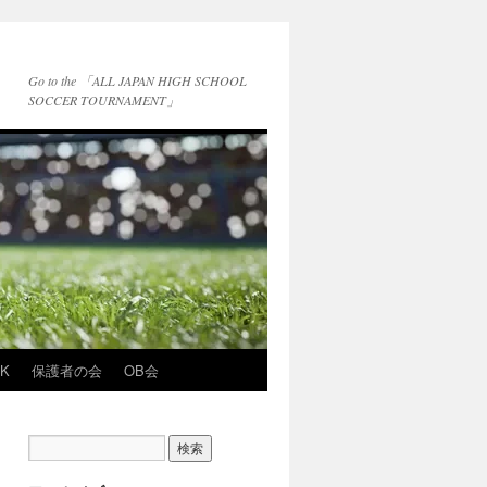
Go to the 「ALL JAPAN HIGH SCHOOL
SOCCER TOURNAMENT」
NK
保護者の会
OB会