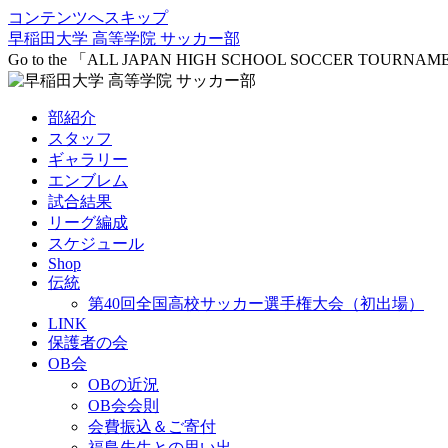
コンテンツへスキップ
早稲田大学 高等学院 サッカー部
Go to the 「ALL JAPAN HIGH SCHOOL SOCCER TOURNA
部紹介
スタッフ
ギャラリー
エンブレム
試合結果
リーグ編成
スケジュール
Shop
伝統
第40回全国高校サッカー選手権大会（初出場）
LINK
保護者の会
OB会
OBの近況
OB会会則
会費振込＆ご寄付
福島先生との思い出