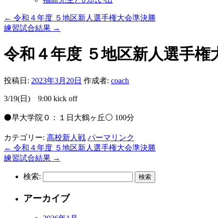
←
令和４年度 ５地区新人選手権大会準決勝
練習試合結果
→
令和４年度 ５地区新人選手権
投稿日:
2023年3月20日
作成者:
coach
3/19(日) 9:00 kick off
⚫️早大学院０：１日大鶴ヶ丘⚪️ 100分
カテゴリー:
高校新人戦
パーマリンク
←
令和４年度 ５地区新人選手権大会準決勝
練習試合結果
→
検索:
アーカイブ