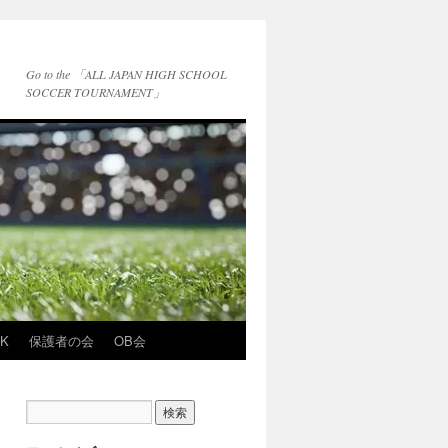
Go to the 「ALL JAPAN HIGH SCHOOL
SOCCER TOURNAMENT」
NK
保護者の会
OB会