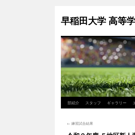
コ
ン
早稲田大学 高等
テ
ン
ツ
へ
ス
キ
ッ
プ
部紹介
スタッフ
ギャラリー
←
練習試合結果