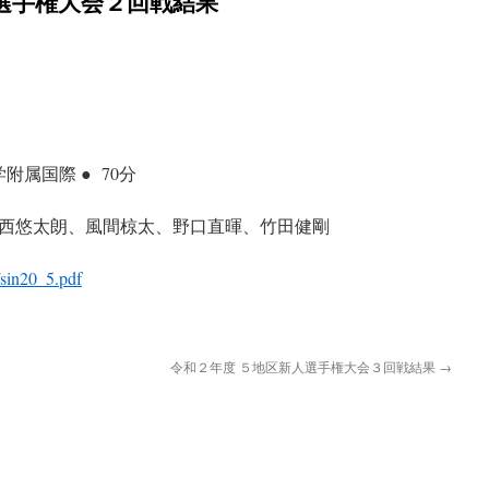
選手権大会２回戦結果
附属国際 ● 70分
西悠太朗、風間椋太、野口直暉、竹田健剛
/sin20_5.pdf
令和２年度 ５地区新人選手権大会３回戦結果
→