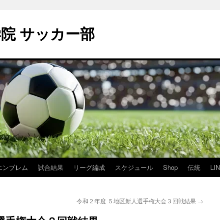
学院 サッカー部
エンブレム
試合結果
リーグ編成
スケジュール
Shop
伝統
LI
令和２年度 ５地区新人選手権大会３回戦結果
→