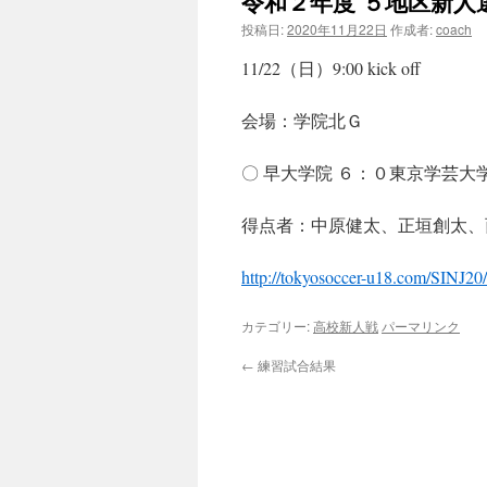
令和２年度 ５地区新人
投稿日:
2020年11月22日
作成者:
coach
11/22（日）9:00 kick off
会場：学院北Ｇ
〇 早大学院 ６：０東京学芸大学
得点者：中原健太、正垣創太、
http://tokyosoccer-u18.com/SINJ20
カテゴリー:
高校新人戦
パーマリンク
←
練習試合結果